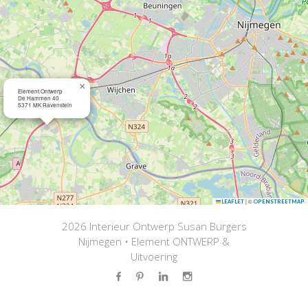
×
Element Ontwerp
De Hammen 40
5371 MK Ravenstein
|
©
LEAFLET
OPENSTREETMAP
2026 Interieur Ontwerp Susan Burgers
Nijmegen • Element ONTWERP &
Uitvoering