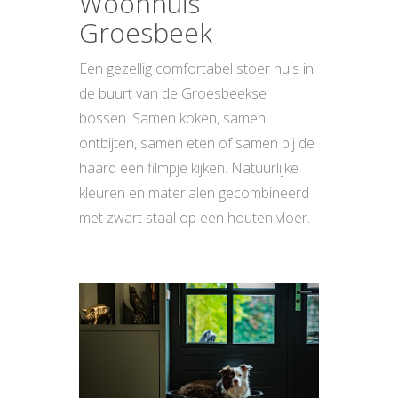
Woonhuis
Groesbeek
Een gezellig comfortabel stoer huis in
de buurt van de Groesbeekse
bossen. Samen koken, samen
ontbijten, samen eten of samen bij de
haard een filmpje kijken. Natuurlijke
kleuren en materialen gecombineerd
met zwart staal op een houten vloer.