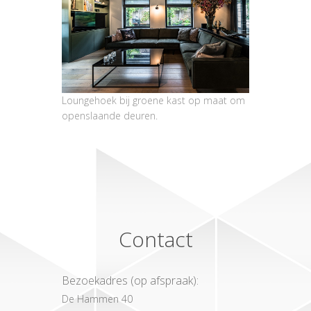
Loungehoek bij groene kast op maat om
openslaande deuren.
Contact
Bezoekadres (op afspraak):
De Hammen 40