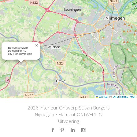
×
Element Ontwerp
De Hammen 40
5371 MK Ravenstein
|
©
LEAFLET
OPENSTREETMAP
2026 Interieur Ontwerp Susan Burgers
Nijmegen • Element ONTWERP &
Uitvoering