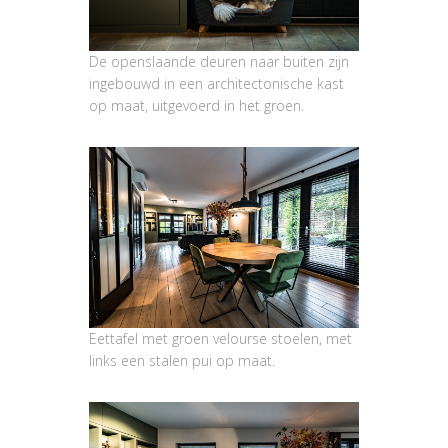
De openslaande deuren naar buiten zijn
ingebouwd in een architectonische kast
op maat, uitgevoerd in het groen.
Eettafel met groen velourse stoelen, met
links een stalen pui op maat.