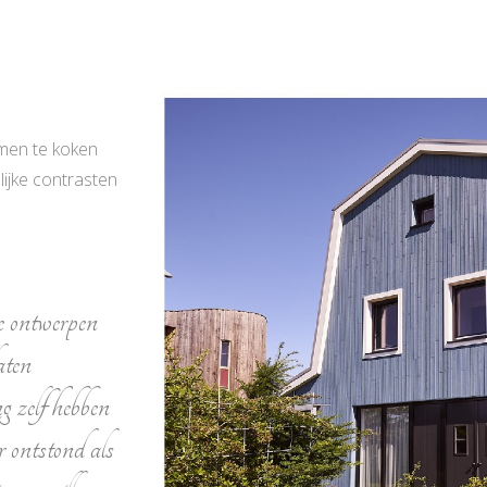
men te koken
olijke contrasten
e ontwerpen
aten
g zelf hebben
r ontstond als