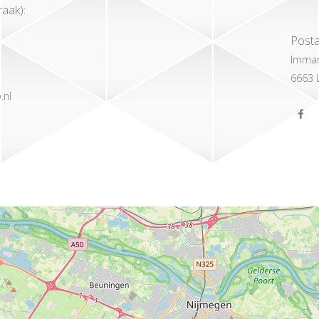
aak):
Posta
Imman
6663 
.nl