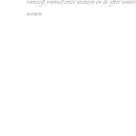
vanzelf, vanuit onze wensen en de sfeer waari
wonen