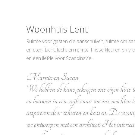
Woonhuis Lent
Ruimte voor gasten die aanschuiven, ruimte om sa
en eten. Licht, lucht en ruimte. Frisse kleuren en vr
en een liefde voor Scandinavie.
Marnix en Susan
We hebben de kans gekregen ons eigen huis t
en bouwen in een wijk waar we ons mochten l
inspireren door schuren en kassen. De wonin
we ontworpen met een architect. Het interieu